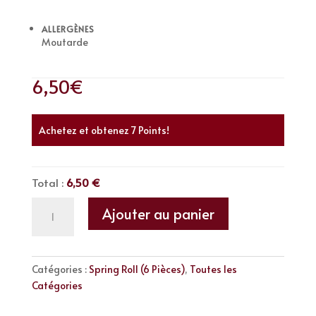
ALLERGÈNES
Moutarde
6,50
€
Thon cuit, Concombre, Salade Batavia, Sauce Spicy
Achetez et obtenez 7 Points!
Total :
6,50 €
quantité
Ajouter au panier
de
Spring
Roll
Catégories :
Spring Roll (6 Pièces)
,
Toutes les
Thon
Catégories
Cuit