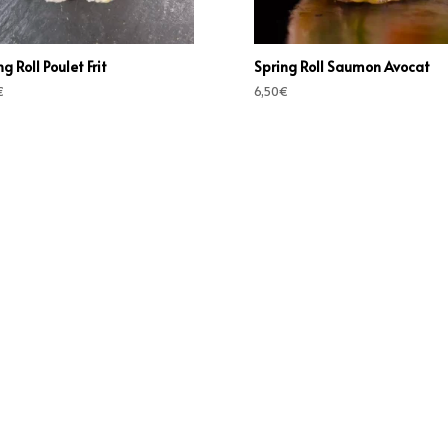
g Roll Poulet Frit
Spring Roll Saumon Avocat
€
6,50
€