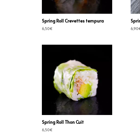
Spring Roll Crevettes tempura
Sprin
6,50
€
6,90
Spring Roll Thon Cuit
6,50
€