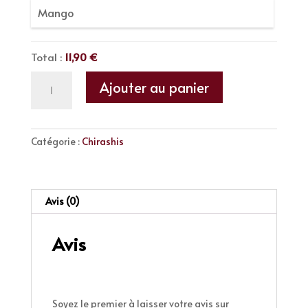
Mango
Total :
11,90 €
quantité
Ajouter au panier
de
Chirashi
Poulet
Catégorie :
Chirashis
Frit
Avis (0)
Avis
Il n’y a pas encore d’avis.
Soyez le premier à laisser votre avis sur