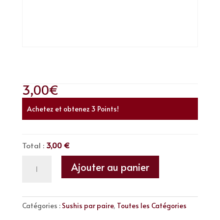
Sushi Avocat
3,00
€
Achetez et obtenez 3 Points!
Total :
3,00 €
quantité
Ajouter au panier
de
Sushi
Avocat
Catégories :
Sushis par paire
,
Toutes les Catégories