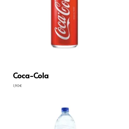
Coca-Cola
1,90
€