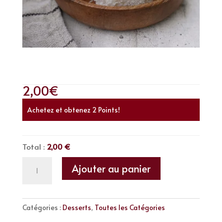
Perle Coco
2,00
€
Achetez et obtenez 2 Points!
Total :
2,00 €
quantité
Ajouter au panier
de
Perle
Coco
Catégories :
Desserts
,
Toutes les Catégories