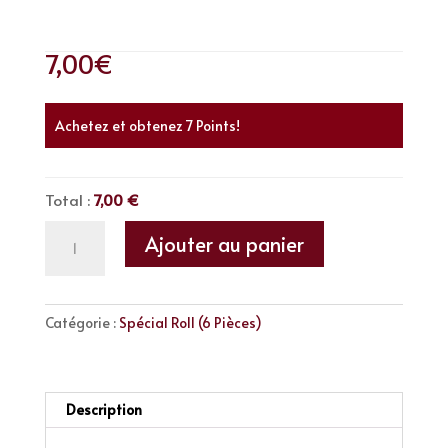
7,00
€
Saumon, cheese, avocat, oignons frits
Achetez et obtenez 7 Points!
Total :
7,00 €
quantité
Ajouter au panier
de
Spécial
Saumon
Catégorie :
Spécial Roll (6 Pièces)
Description